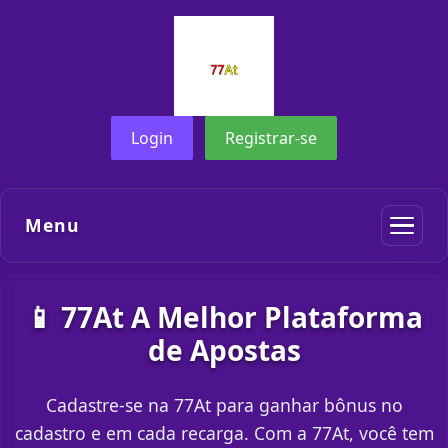
Login
Registrar-se
Menu
📱 77At A Melhor Plataforma
de Apostas
Cadastre-se na 77At para ganhar bônus no
cadastro e em cada recarga. Com a 77At, você tem