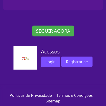
SEGUIR AGORA
Acessos
Login
Registrar-se
Políticas de Privacidade
Termos e Condições
Sitemap