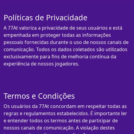
Políticas de Privacidade
A 77At valoriza a privacidade de seus usuários e está
empenhada em proteger todas as informações
pessoais fornecidas durante o uso de nossos canais de
comunicação. Todos os dados coletados são utilizados
exclusivamente para fins de melhoria contínua da
experiência de nossos jogadores.
Termos e Condições
Os usuários da 77At concordam em respeitar todas as
regras e regulamentos estabelecidos. É importante ler
e entender todos os termos antes de participar de
nossos canais de comunicação. A violação destes