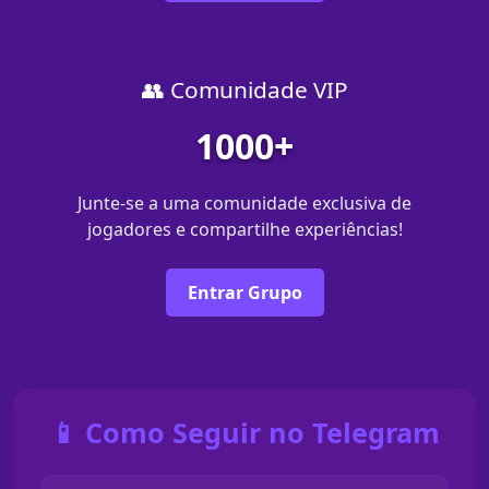
👥 Comunidade VIP
1000+
Junte-se a uma comunidade exclusiva de
jogadores e compartilhe experiências!
Entrar Grupo
📱 Como Seguir no Telegram