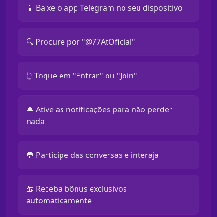
📱 Baixe o app Telegram no seu dispositivo
🔍 Procure por "@77AtOficial"
👆 Toque em "Entrar" ou "Join"
🔔 Ative as notificações para não perder
nada
💬 Participe das conversas e interaja
🎁 Receba bônus exclusivos
automaticamente