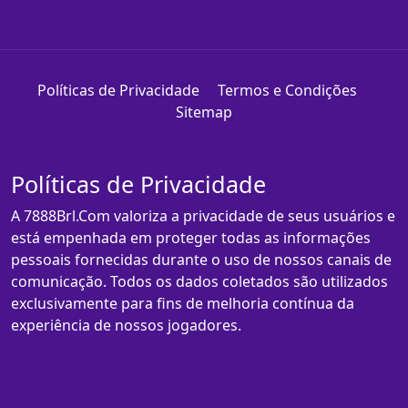
Políticas de Privacidade
Termos e Condições
Sitemap
Políticas de Privacidade
A 7888Brl.Com valoriza a privacidade de seus usuários e
está empenhada em proteger todas as informações
pessoais fornecidas durante o uso de nossos canais de
comunicação. Todos os dados coletados são utilizados
exclusivamente para fins de melhoria contínua da
experiência de nossos jogadores.