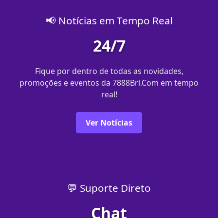
📢 Notícias em Tempo Real
24/7
Fique por dentro de todas as novidades,
promoções e eventos da 7888Brl.Com em tempo
real!
Ver Notícias
💬 Suporte Direto
Chat