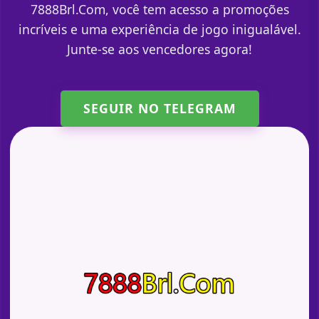
7888Brl.Com, você tem acesso a promoções
incríveis e uma experiência de jogo inigualável.
Junte-se aos vencedores agora!
SEGUIR NO TELEGRAM