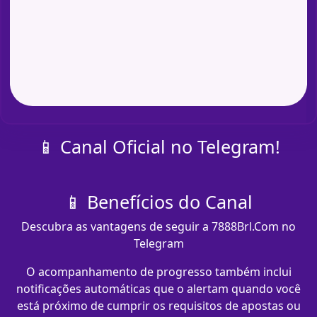
📱 Canal Oficial no Telegram!
📱 Benefícios do Canal
Descubra as vantagens de seguir a 7888Brl.Com no
Telegram
O acompanhamento de progresso também inclui
notificações automáticas que o alertam quando você
está próximo de cumprir os requisitos de apostas ou