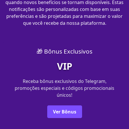
quando novos benefícios se tornam disponíveis. Estas
notificações são personalizadas com base em suas
preferências e são projetadas para maximizar o valor
que você recebe da nossa plataforma.
🎁 Bônus Exclusivos
VIP
Receba bônus exclusivos do Telegram,
promoções especiais e códigos promocionais
únicos!
Ver Bônus