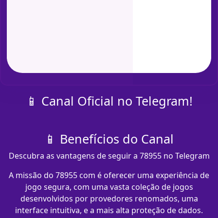
📱 Canal Oficial no Telegram!
📱 Benefícios do Canal
Descubra as vantagens de seguir a 78955 no Telegram
A missão do 78955 com​ é oferecer uma experiência de
jogo segura, com uma vasta coleção de jogos
desenvolvidos por provedores renomados, uma
interface intuitiva, e a mais alta proteção de dados.