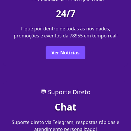
24/7
Fique por dentro de todas as novidades,
promoções e eventos da 78955 em tempo real!
Ver Notícias
💬 Suporte Direto
Chat
Suporte direto via Telegram, respostas rápidas e
atendimento personalizado!