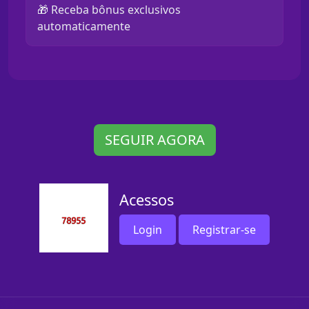
🎁 Receba bônus exclusivos
automaticamente
SEGUIR AGORA
Acessos
Login
Registrar-se