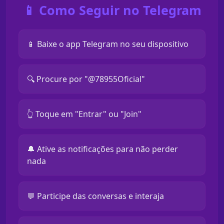
📱 Como Seguir no Telegram
📱 Baixe o app Telegram no seu dispositivo
🔍 Procure por "@78955Oficial"
👆 Toque em "Entrar" ou "Join"
🔔 Ative as notificações para não perder
nada
💬 Participe das conversas e interaja