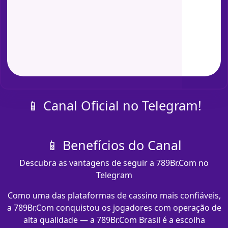
📱 Canal Oficial no Telegram!
📱 Benefícios do Canal
Descubra as vantagens de seguir a 789Br.Com no
Telegram
Como uma das plataformas de cassino mais confiáveis,
a 789Br.Com conquistou os jogadores com operação de
alta qualidade — a 789Br.Com Brasil é a escolha