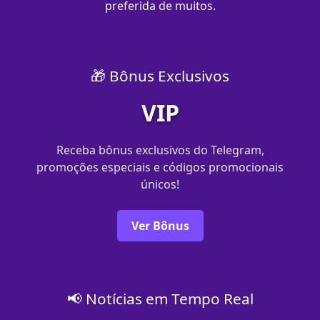
preferida de muitos.
🎁 Bônus Exclusivos
VIP
Receba bônus exclusivos do Telegram,
promoções especiais e códigos promocionais
únicos!
Ver Bônus
📢 Notícias em Tempo Real