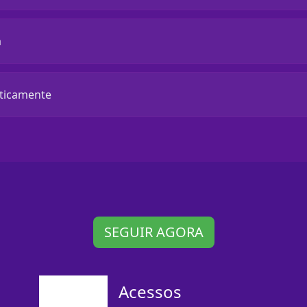
a
aticamente
SEGUIR AGORA
Acessos