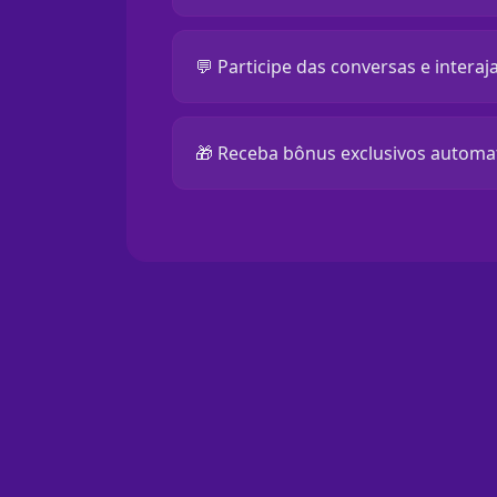
💬 Participe das conversas e interaj
🎁 Receba bônus exclusivos autom