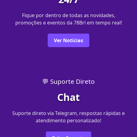
Fique por dentro de todas as novidades,
promoções e eventos da 78Brl em tempo real!
Ver Notícias
💬 Suporte Direto
Chat
Suporte direto via Telegram, respostas rápidas e
atendimento personalizado!