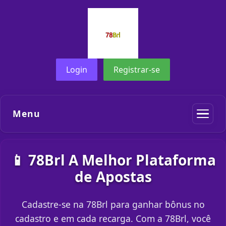
Login
Registrar-se
Menu
📱 78Brl A Melhor Plataforma
de Apostas
Cadastre-se na 78Brl para ganhar bônus no
cadastro e em cada recarga. Com a 78Brl, você