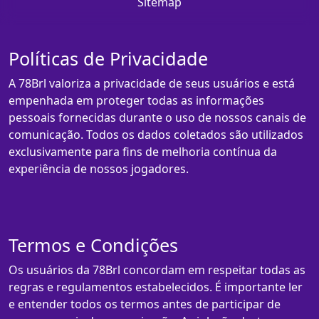
Sitemap
Políticas de Privacidade
A 78Brl valoriza a privacidade de seus usuários e está
empenhada em proteger todas as informações
pessoais fornecidas durante o uso de nossos canais de
comunicação. Todos os dados coletados são utilizados
exclusivamente para fins de melhoria contínua da
experiência de nossos jogadores.
Termos e Condições
Os usuários da 78Brl concordam em respeitar todas as
regras e regulamentos estabelecidos. É importante ler
e entender todos os termos antes de participar de