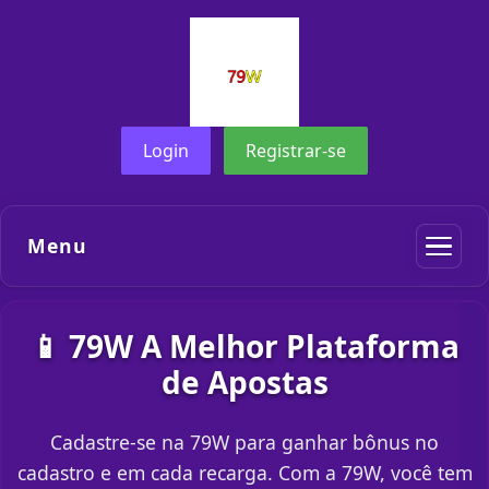
Login
Registrar-se
Menu
📱 79W A Melhor Plataforma
de Apostas
Cadastre-se na 79W para ganhar bônus no
cadastro e em cada recarga. Com a 79W, você tem