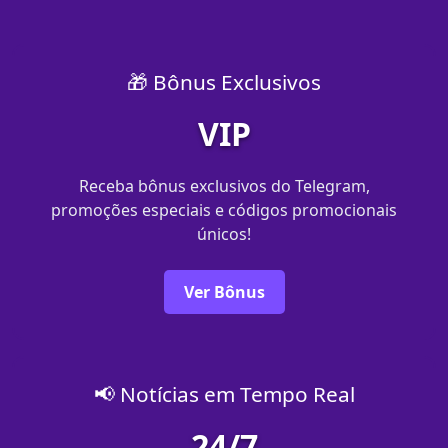
🎁 Bônus Exclusivos
VIP
Receba bônus exclusivos do Telegram,
promoções especiais e códigos promocionais
únicos!
Ver Bônus
📢 Notícias em Tempo Real
24/7