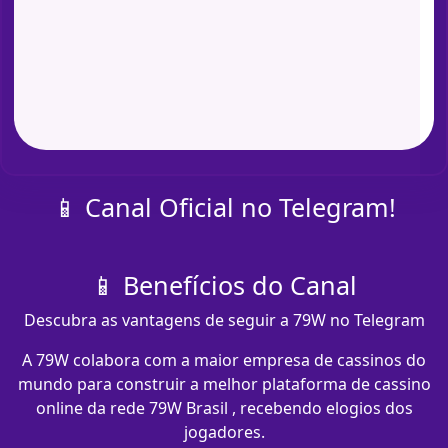
📱 Canal Oficial no Telegram!
📱 Benefícios do Canal
Descubra as vantagens de seguir a 79W no Telegram
A 79W colabora com a maior empresa de cassinos do
mundo para construir a melhor plataforma de cassino
online da rede 79W Brasil , recebendo elogios dos
jogadores.