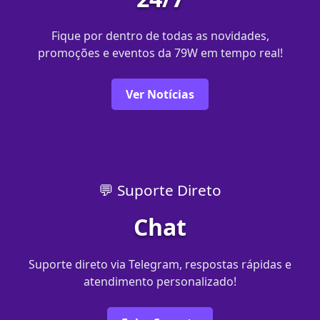
Fique por dentro de todas as novidades,
promoções e eventos da 79W em tempo real!
Ver Notícias
💬 Suporte Direto
Chat
Suporte direto via Telegram, respostas rápidas e
atendimento personalizado!