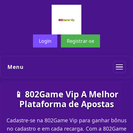
Login
Registrar-se
Menu
📱 802Game Vip A Melhor
Plataforma de Apostas
Cadastre-se na 802Game Vip para ganhar bônus
no cadastro e em cada recarga. Com a 802Game