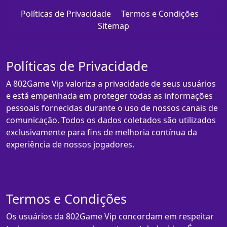
Políticas de Privacidade
Termos e Condições
Sitemap
Políticas de Privacidade
A 802Game Vip valoriza a privacidade de seus usuários
e está empenhada em proteger todas as informações
pessoais fornecidas durante o uso de nossos canais de
comunicação. Todos os dados coletados são utilizados
exclusivamente para fins de melhoria contínua da
experiência de nossos jogadores.
Termos e Condições
Os usuários da 802Game Vip concordam em respeitar