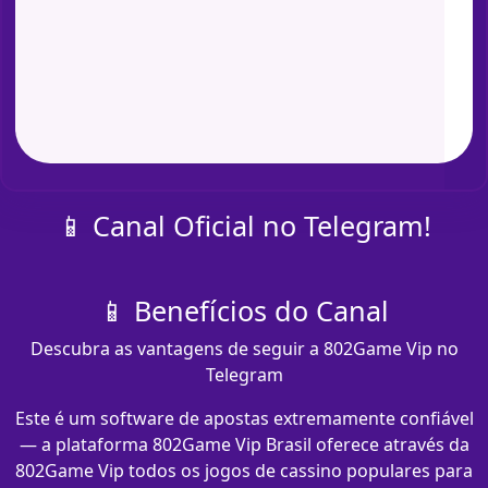
📱 Canal Oficial no Telegram!
📱 Benefícios do Canal
Descubra as vantagens de seguir a 802Game Vip no
Telegram
Este é um software de apostas extremamente confiável
— a plataforma 802Game Vip Brasil oferece através da
802Game Vip todos os jogos de cassino populares para