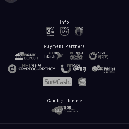
Info
Payment Partners
Gaming License