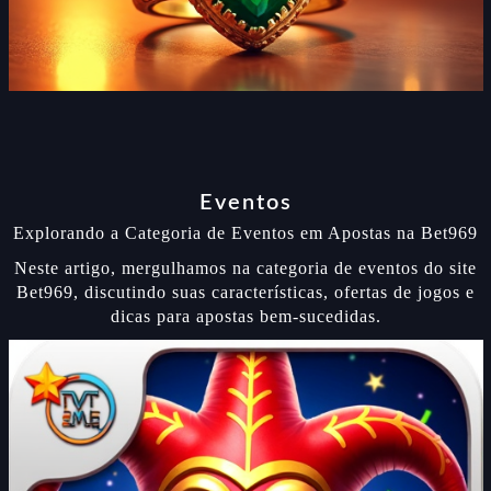
Eventos
Explorando a Categoria de Eventos em Apostas na Bet969
Neste artigo, mergulhamos na categoria de eventos do site
Bet969, discutindo suas características, ofertas de jogos e
dicas para apostas bem-sucedidas.